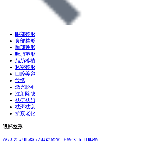
眼部整形
鼻部整形
胸部整形
吸脂塑形
脂肪移植
私密整形
口腔美容
纹绣
激光脱毛
注射除皱
祛痘祛印
祛斑祛痣
抗衰老化
眼部整形
双眼皮
祛眼袋
双眼皮修复
上睑下垂
开眼角