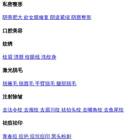
私密整形
阴蒂肥大
处女膜修复
阴道紧缩
阴唇整形
口腔美容
纹绣
纹眉
漂唇
纹眼线
洗纹身
激光脱毛
脱腋毛
脱唇毛
手臂脱毛
腿部脱毛
注射除皱
去法令纹
去颈纹
去眉川纹
祛抬头纹
去嘴角纹
去鱼尾纹
祛痘祛印
青春痘
痘疤
痘坑痘印
黑头粉刺