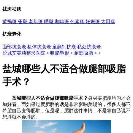
祛斑祛痣
黄褐斑
雀斑
老年斑
晒斑
咖啡斑
色素痣
妊娠斑
太田痣
抗衰老化
面部抗衰老
机体抗衰老
童颜针抗衰
私处抗衰老
盐城艾美莉整形医院
>
吸脂塑形
>
腿部吸脂
> >
盐城哪些人不适合做腿部吸脂
手术？
盐城哪些人不适合做腿部吸脂手术？
身材要肥瘦均匀才会
加好看，而如果过度肥胖的话是非常影响美观的，很多人都不
希望自己变得肥胖，但是呢，肥胖这件事情，不是靠自己说不
想胖就不会胖的。