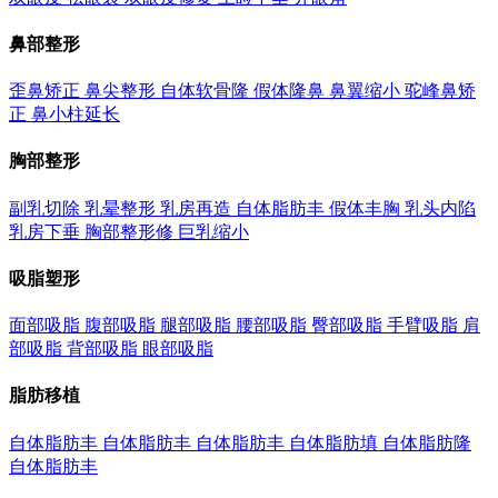
鼻部整形
歪鼻矫正
鼻尖整形
自体软骨隆
假体隆鼻
鼻翼缩小
驼峰鼻矫
正
鼻小柱延长
胸部整形
副乳切除
乳晕整形
乳房再造
自体脂肪丰
假体丰胸
乳头内陷
乳房下垂
胸部整形修
巨乳缩小
吸脂塑形
面部吸脂
腹部吸脂
腿部吸脂
腰部吸脂
臀部吸脂
手臂吸脂
肩
部吸脂
背部吸脂
眼部吸脂
脂肪移植
自体脂肪丰
自体脂肪丰
自体脂肪丰
自体脂肪填
自体脂肪隆
自体脂肪丰