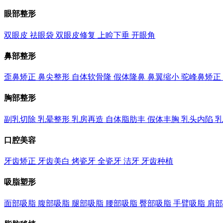
眼部整形
双眼皮
祛眼袋
双眼皮修复
上睑下垂
开眼角
鼻部整形
歪鼻矫正
鼻尖整形
自体软骨隆
假体隆鼻
鼻翼缩小
驼峰鼻矫正
胸部整形
副乳切除
乳晕整形
乳房再造
自体脂肪丰
假体丰胸
乳头内陷
口腔美容
牙齿矫正
牙齿美白
烤瓷牙
全瓷牙
洁牙
牙齿种植
吸脂塑形
面部吸脂
腹部吸脂
腿部吸脂
腰部吸脂
臀部吸脂
手臂吸脂
肩