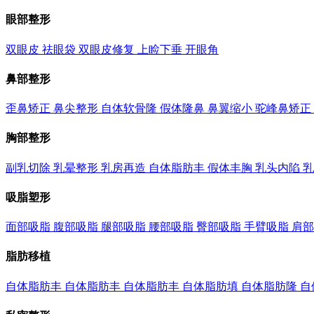
眼部整形
双眼皮
祛眼袋
双眼皮修复
上睑下垂
开眼角
鼻部整形
歪鼻矫正
鼻尖整形
自体软骨隆
假体隆鼻
鼻翼缩小
驼峰鼻矫正
胸部整形
副乳切除
乳晕整形
乳房再造
自体脂肪丰
假体丰胸
乳头内陷
吸脂塑形
面部吸脂
腹部吸脂
腿部吸脂
腰部吸脂
臀部吸脂
手臂吸脂
肩
脂肪移植
自体脂肪丰
自体脂肪丰
自体脂肪丰
自体脂肪填
自体脂肪隆
自