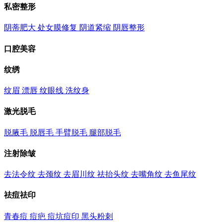
私密整形
阴蒂肥大
处女膜修复
阴道紧缩
阴唇整形
口腔美容
纹绣
纹眉
漂唇
纹眼线
洗纹身
激光脱毛
脱腋毛
脱唇毛
手臂脱毛
腿部脱毛
注射除皱
去法令纹
去颈纹
去眉川纹
祛抬头纹
去嘴角纹
去鱼尾纹
祛痘祛印
青春痘
痘疤
痘坑痘印
黑头粉刺