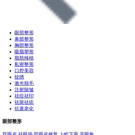
眼部整形
鼻部整形
胸部整形
吸脂塑形
脂肪移植
私密整形
口腔美容
纹绣
激光脱毛
注射除皱
祛痘祛印
祛斑祛痣
抗衰老化
眼部整形
双眼皮
祛眼袋
双眼皮修复
上睑下垂
开眼角