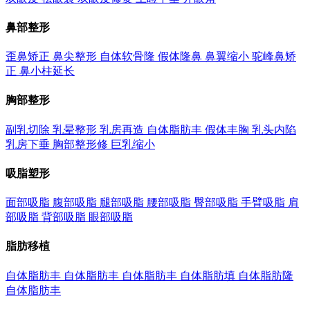
鼻部整形
歪鼻矫正
鼻尖整形
自体软骨隆
假体隆鼻
鼻翼缩小
驼峰鼻矫
正
鼻小柱延长
胸部整形
副乳切除
乳晕整形
乳房再造
自体脂肪丰
假体丰胸
乳头内陷
乳房下垂
胸部整形修
巨乳缩小
吸脂塑形
面部吸脂
腹部吸脂
腿部吸脂
腰部吸脂
臀部吸脂
手臂吸脂
肩
部吸脂
背部吸脂
眼部吸脂
脂肪移植
自体脂肪丰
自体脂肪丰
自体脂肪丰
自体脂肪填
自体脂肪隆
自体脂肪丰