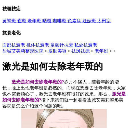
祛斑祛痣
黄褐斑
雀斑
老年斑
晒斑
咖啡斑
色素痣
妊娠斑
太田痣
抗衰老化
面部抗衰老
机体抗衰老
童颜针抗衰
私处抗衰老
盐城艾美莉整形医院
>
皮肤美容
>
祛斑祛痣
>
老年斑
> >
激光是如何去除老年斑的
激光是如何去除老年斑的?
岁月不饶人，随着年龄的增
长，脸上出现老年斑是必然的。而现在想要去除老年斑，大家
也不需要烦心了，激光去老年斑有很好的效果。那么，
激光是
如何去除老年斑的?
接下来我们就一起看看盐城艾美莉整形美
容院是怎么介绍这个问题的吧。