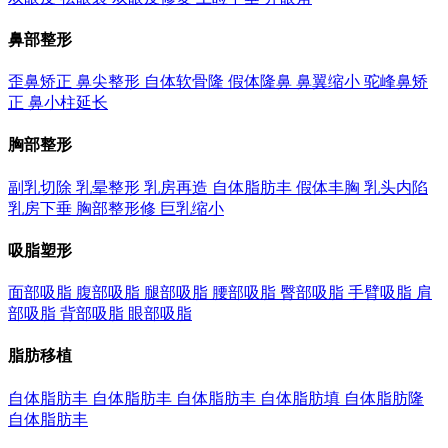
鼻部整形
歪鼻矫正
鼻尖整形
自体软骨隆
假体隆鼻
鼻翼缩小
驼峰鼻矫
正
鼻小柱延长
胸部整形
副乳切除
乳晕整形
乳房再造
自体脂肪丰
假体丰胸
乳头内陷
乳房下垂
胸部整形修
巨乳缩小
吸脂塑形
面部吸脂
腹部吸脂
腿部吸脂
腰部吸脂
臀部吸脂
手臂吸脂
肩
部吸脂
背部吸脂
眼部吸脂
脂肪移植
自体脂肪丰
自体脂肪丰
自体脂肪丰
自体脂肪填
自体脂肪隆
自体脂肪丰