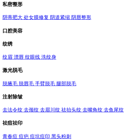
私密整形
阴蒂肥大
处女膜修复
阴道紧缩
阴唇整形
口腔美容
纹绣
纹眉
漂唇
纹眼线
洗纹身
激光脱毛
脱腋毛
脱唇毛
手臂脱毛
腿部脱毛
注射除皱
去法令纹
去颈纹
去眉川纹
祛抬头纹
去嘴角纹
去鱼尾纹
祛痘祛印
青春痘
痘疤
痘坑痘印
黑头粉刺