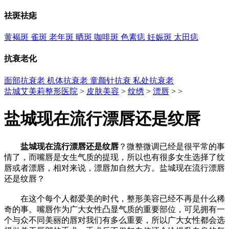
祛斑祛痣
黄褐斑
雀斑
老年斑
晒斑
咖啡斑
色素痣
妊娠斑
太田痣
抗衰老化
面部抗衰老
机体抗衰老
童颜针抗衰
私处抗衰老
盐城艾美莉整形医院
>
皮肤美容
>
纹绣
>
漂唇
> >
盐城现在流行漂唇还是纹唇
盐城现在流行漂唇还是纹唇
？微整微调已经是很平常的事
情了，而嘴唇是女生气质的提现，所以也有很多女生选择了纹
唇或者漂唇，相对来说，漂唇加自然大方。盐城现在流行漂唇
还是纹唇？
在这个每个人都爱美的时代，整形美容已经不再是什么稀
奇的事。嘴唇作为广大女性凸显气质的重要部位，可见拥有一
个与众不同美丽的唇对我们有多么重要，所以广大女性都会选