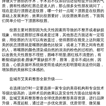
择做关于唇部的手术，手术后不仅加自信还会给提升自身的气
质，拥有性感的红唇总是迷人的，那么很多女性朋友就问了，
现在是流行漂唇还是纹唇，哪一个好一点呢？漂唇是在纹唇的
基础上发展来的，效果比纹唇要好，比纹唇效果自然，下面我
们简单介绍一下漂唇和纹唇。
纹唇主要对唇部因为先天性因素而导致的不整齐或者缺损
现象，特别是唇部过厚或者是过薄，其他形态方面还有一定瑕
疵，用纹唇的方法可以有效盖过，使得唇部在视觉上达到最完
美的状态漂唇就是嘴唇的颜色比较深，或者上下唇之间有色差
的人，将嘴唇的颜色漂染成自然的淡淡的粉色的过程的。都可
以改善先天性唇形不理想，唇峰不明显;唇红线不清楚的，有
断裂或缺损者;唇缘严重缺损不齐，唇薄，是非不成比例，因
贫血，心脏及循环系统病变而造成的光彩明显暗淡这些问题，
增加唇的美丽和立体感的。
盐城市艾美莉整形全新升级——
在选择治疗时一定要选择一家专业的美容机构和专业技术
等级比较高的，这样术后的效果以及安全性方面会比较有保
障。盐城艾美莉整形整合全球优质的整形美容资源，进行品牌
升级，再度起航，通过进一步优化资源、优质管理、微笑服