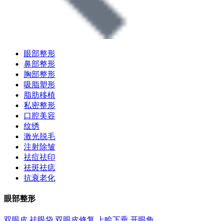
眼部整形
鼻部整形
胸部整形
吸脂塑形
脂肪移植
私密整形
口腔美容
纹绣
激光脱毛
注射除皱
祛痘祛印
祛斑祛痣
抗衰老化
眼部整形
双眼皮
祛眼袋
双眼皮修复
上睑下垂
开眼角