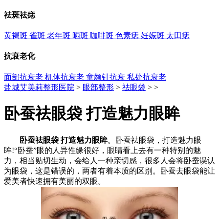
祛斑祛痣
黄褐斑
雀斑
老年斑
晒斑
咖啡斑
色素痣
妊娠斑
太田痣
抗衰老化
面部抗衰老
机体抗衰老
童颜针抗衰
私处抗衰老
盐城艾美莉整形医院
>
眼部整形
>
祛眼袋
> >
卧蚕祛眼袋 打造魅力眼眸
卧蚕祛眼袋 打造魅力眼眸
。卧蚕祛眼袋，打造魅力眼
眸!“卧蚕”眼的人异性缘很好，眼睛看上去有一种特别的魅
力，相当贴切生动，会给人一种亲切感，很多人会将卧蚕误认
为眼袋，这是错误的，两者有着本质的区别。卧蚕去眼袋能让
爱美者快速拥有美丽的双眼。