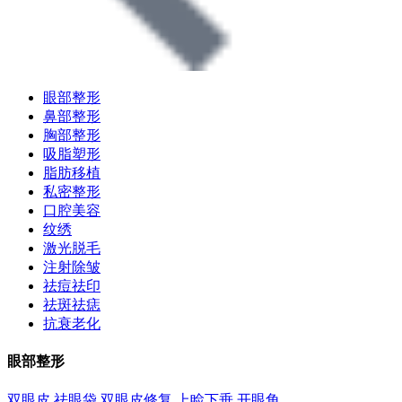
眼部整形
鼻部整形
胸部整形
吸脂塑形
脂肪移植
私密整形
口腔美容
纹绣
激光脱毛
注射除皱
祛痘祛印
祛斑祛痣
抗衰老化
眼部整形
双眼皮
祛眼袋
双眼皮修复
上睑下垂
开眼角