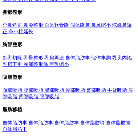
鼻部整形
歪鼻矫正
鼻尖整形
自体软骨隆
假体隆鼻
鼻翼缩小
驼峰鼻矫
正
鼻小柱延长
胸部整形
副乳切除
乳晕整形
乳房再造
自体脂肪丰
假体丰胸
乳头内陷
乳房下垂
胸部整形修
巨乳缩小
吸脂塑形
面部吸脂
腹部吸脂
腿部吸脂
腰部吸脂
臀部吸脂
手臂吸脂
肩
部吸脂
背部吸脂
眼部吸脂
脂肪移植
自体脂肪丰
自体脂肪丰
自体脂肪丰
自体脂肪填
自体脂肪隆
自体脂肪丰