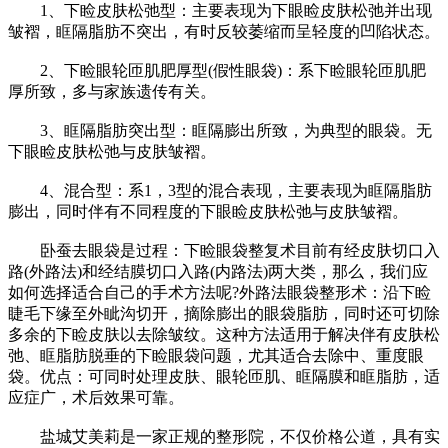
1、下睑皮肤松弛型：主要表现为下眼睑皮肤松弛并出现
皱褶，眶隔脂肪不突出，有时反较萎缩而呈轻度的凹陷状态。
2、下睑眼轮匝肌肥厚型(假性眼袋)：系下睑眼轮匝肌肥
厚所致，多与家族遗传有关。
3、眶隔脂肪突出型：眶隔膨出所致，为典型的眼袋。无
下眼睑皮肤松弛与皮肤皱褶。
4、混合型：系1，3型的混合表现，主要表现为眶隔脂肪
膨出，同时伴有不同程度的下眼睑皮肤松弛与皮肤皱褶。
卧蚕去眼袋是过程：下睑眼袋整复术目前有经皮肤切口入
路(外路法)和经结膜切口入路(内路法)两大类，那么，我们应
如何选择适合自己的手术方法呢?外路法眼袋整形术：沿下睑
睫毛下缘至外眦沟切开，摘除膨出的眼袋脂肪，同时还可切除
多余的下睑皮肤以去除皱纹。这种方法适用于解决伴有皮肤松
弛、眶脂肪脱垂的下睑眼袋问题，尤其适合去除中、重度眼
袋。优点：可同时处理皮肤、眼轮匝肌、眶隔膜和眶脂肪，适
应症广，术后效果可靠。
盐城艾美莉是一家正规的整形院，不仅价格公道，具有实