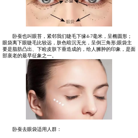
卧蚕也叫眼苔，紧邻我们睫毛下缘4-7毫米，呈椭圆形；
眼袋离下眼睫毛比较远，肤色暗沉无光，呈倒三角形;眼袋主
要是脂肪凸出、下睑皮肤下垂造成的，给人臃肿的印象，是面
部衰老的最早征象之一。
卧蚕去眼袋适用人群：