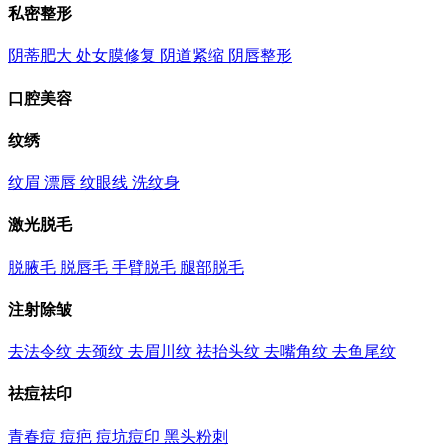
私密整形
阴蒂肥大
处女膜修复
阴道紧缩
阴唇整形
口腔美容
纹绣
纹眉
漂唇
纹眼线
洗纹身
激光脱毛
脱腋毛
脱唇毛
手臂脱毛
腿部脱毛
注射除皱
去法令纹
去颈纹
去眉川纹
祛抬头纹
去嘴角纹
去鱼尾纹
祛痘祛印
青春痘
痘疤
痘坑痘印
黑头粉刺