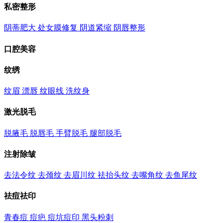
私密整形
阴蒂肥大
处女膜修复
阴道紧缩
阴唇整形
口腔美容
纹绣
纹眉
漂唇
纹眼线
洗纹身
激光脱毛
脱腋毛
脱唇毛
手臂脱毛
腿部脱毛
注射除皱
去法令纹
去颈纹
去眉川纹
祛抬头纹
去嘴角纹
去鱼尾纹
祛痘祛印
青春痘
痘疤
痘坑痘印
黑头粉刺