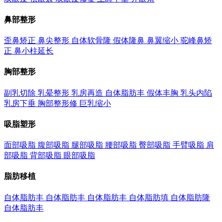
鼻部整形
歪鼻矫正
鼻尖整形
自体软骨隆
假体隆鼻
鼻翼缩小
驼峰鼻矫
正
鼻小柱延长
胸部整形
副乳切除
乳晕整形
乳房再造
自体脂肪丰
假体丰胸
乳头内陷
乳房下垂
胸部整形修
巨乳缩小
吸脂塑形
面部吸脂
腹部吸脂
腿部吸脂
腰部吸脂
臀部吸脂
手臂吸脂
肩
部吸脂
背部吸脂
眼部吸脂
脂肪移植
自体脂肪丰
自体脂肪丰
自体脂肪丰
自体脂肪填
自体脂肪隆
自体脂肪丰