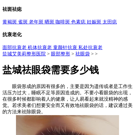
祛斑祛痣
黄褐斑
雀斑
老年斑
晒斑
咖啡斑
色素痣
妊娠斑
太田痣
抗衰老化
面部抗衰老
机体抗衰老
童颜针抗衰
私处抗衰老
盐城艾美莉整形医院
>
眼部整形
>
祛眼袋
> >
盐城祛眼袋需要多少钱
眼袋形成的原因有很多的，主要是因为遗传或者是工作生
活压力过大，睡眠不足等原因造成的。不要小看眼袋的出现，
在很多时候都影响着人的健康，让人易看起来就没精神的感
觉。若求美者们想要安全而又有效地祛眼袋的话，建议通过美
的方法来祛除眼袋。