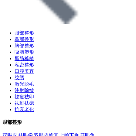
眼部整形
鼻部整形
胸部整形
吸脂塑形
脂肪移植
私密整形
口腔美容
纹绣
激光脱毛
注射除皱
祛痘祛印
祛斑祛痣
抗衰老化
眼部整形
双眼皮
祛眼袋
双眼皮修复
上睑下垂
开眼角