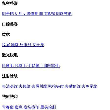
私密整形
阴蒂肥大
处女膜修复
阴道紧缩
阴唇整形
口腔美容
纹绣
纹眉
漂唇
纹眼线
洗纹身
激光脱毛
脱腋毛
脱唇毛
手臂脱毛
腿部脱毛
注射除皱
去法令纹
去颈纹
去眉川纹
祛抬头纹
去嘴角纹
去鱼尾纹
祛痘祛印
青春痘
痘疤
痘坑痘印
黑头粉刺