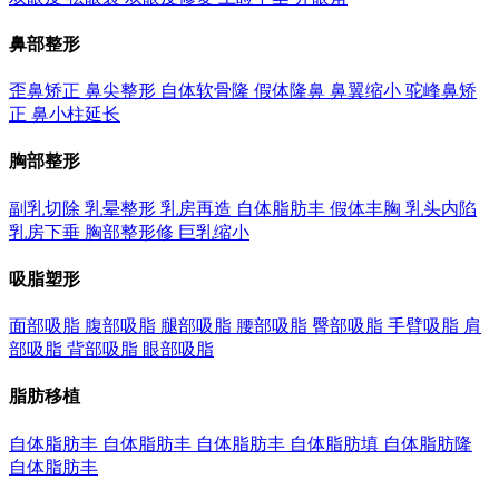
鼻部整形
歪鼻矫正
鼻尖整形
自体软骨隆
假体隆鼻
鼻翼缩小
驼峰鼻矫
正
鼻小柱延长
胸部整形
副乳切除
乳晕整形
乳房再造
自体脂肪丰
假体丰胸
乳头内陷
乳房下垂
胸部整形修
巨乳缩小
吸脂塑形
面部吸脂
腹部吸脂
腿部吸脂
腰部吸脂
臀部吸脂
手臂吸脂
肩
部吸脂
背部吸脂
眼部吸脂
脂肪移植
自体脂肪丰
自体脂肪丰
自体脂肪丰
自体脂肪填
自体脂肪隆
自体脂肪丰