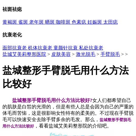
祛斑祛痣
黄褐斑
雀斑
老年斑
晒斑
咖啡斑
色素痣
妊娠斑
太田痣
抗衰老化
面部抗衰老
机体抗衰老
童颜针抗衰
私处抗衰老
盐城艾美莉整形医院
>
皮肤美容
>
激光脱毛
>
手臂脱毛
> >
盐城整形手臂脱毛用什么方法
比较好
盐城整形手臂脱毛用什么方法比较好?
女人们都希望自己
的肌肤是白皙的光滑的，但是有些人总是会因为自己的严重的
体毛而苦恼，这是很影响女性特有的柔美的。不过现在手臂脱
毛可以快速安全去除手臂多余的毛发。那么，
盐城整形手臂脱毛
，看看盐城艾美莉整形院的介绍吧。
用什么方法比较好