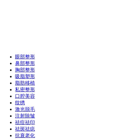
眼部整形
鼻部整形
胸部整形
吸脂塑形
脂肪移植
私密整形
口腔美容
纹绣
激光脱毛
注射除皱
祛痘祛印
祛斑祛痣
抗衰老化