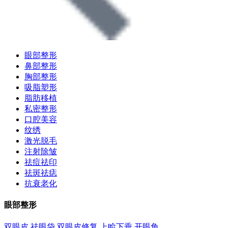
眼部整形
鼻部整形
胸部整形
吸脂塑形
脂肪移植
私密整形
口腔美容
纹绣
激光脱毛
注射除皱
祛痘祛印
祛斑祛痣
抗衰老化
眼部整形
双眼皮
祛眼袋
双眼皮修复
上睑下垂
开眼角