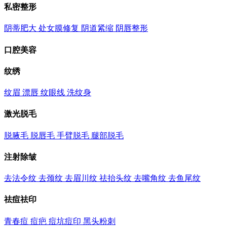
私密整形
阴蒂肥大
处女膜修复
阴道紧缩
阴唇整形
口腔美容
纹绣
纹眉
漂唇
纹眼线
洗纹身
激光脱毛
脱腋毛
脱唇毛
手臂脱毛
腿部脱毛
注射除皱
去法令纹
去颈纹
去眉川纹
祛抬头纹
去嘴角纹
去鱼尾纹
祛痘祛印
青春痘
痘疤
痘坑痘印
黑头粉刺