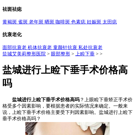
祛斑祛痣
黄褐斑
雀斑
老年斑
晒斑
咖啡斑
色素痣
妊娠斑
太田痣
抗衰老化
面部抗衰老
机体抗衰老
童颜针抗衰
私处抗衰老
盐城艾美莉整形医院
>
眼部整形
>
上睑下垂
> >
盐城进行上睑下垂手术价格高
吗
盐城进行上睑下垂手术价格高吗
？上眼睑下垂矫正手术价
格受多个因素影响，要根据患者的实际情况来确定。一般来
说，上睑下垂手术价格主要受下列因素影响。盐城进行上睑下
垂手术价格高吗？