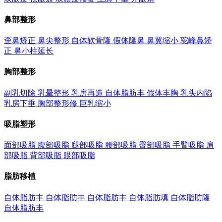
鼻部整形
歪鼻矫正
鼻尖整形
自体软骨隆
假体隆鼻
鼻翼缩小
驼峰鼻矫
正
鼻小柱延长
胸部整形
副乳切除
乳晕整形
乳房再造
自体脂肪丰
假体丰胸
乳头内陷
乳房下垂
胸部整形修
巨乳缩小
吸脂塑形
面部吸脂
腹部吸脂
腿部吸脂
腰部吸脂
臀部吸脂
手臂吸脂
肩
部吸脂
背部吸脂
眼部吸脂
脂肪移植
自体脂肪丰
自体脂肪丰
自体脂肪丰
自体脂肪填
自体脂肪隆
自体脂肪丰