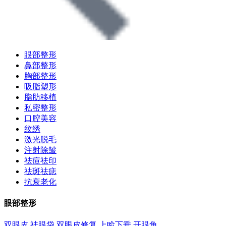
眼部整形
鼻部整形
胸部整形
吸脂塑形
脂肪移植
私密整形
口腔美容
纹绣
激光脱毛
注射除皱
祛痘祛印
祛斑祛痣
抗衰老化
眼部整形
双眼皮
祛眼袋
双眼皮修复
上睑下垂
开眼角