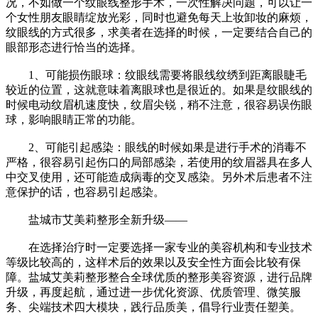
况，不如做一个纹眼线整形手术，一次性解决问题，可以让一
个女性朋友眼睛绽放光彩，同时也避免每天上妆卸妆的麻烦，
纹眼线的方式很多，求美者在选择的时候，一定要结合自己的
眼部形态进行恰当的选择。
1、可能损伤眼球：纹眼线需要将眼线纹绣到距离眼睫毛
较近的位置，这就意味着离眼球也是很近的。如果是纹眼线的
时候电动纹眉机速度快，纹眉尖锐，稍不注意，很容易误伤眼
球，影响眼睛正常的功能。
2、可能引起感染：眼线的时候如果是进行手术的消毒不
严格，很容易引起伤口的局部感染，若使用的纹眉器具在多人
中交叉使用，还可能造成病毒的交叉感染。另外术后患者不注
意保护的话，也容易引起感染。
盐城市艾美莉整形全新升级——
在选择治疗时一定要选择一家专业的美容机构和专业技术
等级比较高的，这样术后的效果以及安全性方面会比较有保
障。盐城艾美莉整形整合全球优质的整形美容资源，进行品牌
升级，再度起航，通过进一步优化资源、优质管理、微笑服
务、尖端技术四大模块，践行品质美，倡导行业责任塑美。