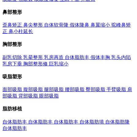
鼻部整形
歪鼻矫正
鼻尖整形
自体软骨隆
假体隆鼻
鼻翼缩小
驼峰鼻矫
正
鼻小柱延长
胸部整形
副乳切除
乳晕整形
乳房再造
自体脂肪丰
假体丰胸
乳头内陷
乳房下垂
胸部整形修
巨乳缩小
吸脂塑形
面部吸脂
腹部吸脂
腿部吸脂
腰部吸脂
臀部吸脂
手臂吸脂
肩
部吸脂
背部吸脂
眼部吸脂
脂肪移植
自体脂肪丰
自体脂肪丰
自体脂肪丰
自体脂肪填
自体脂肪隆
自体脂肪丰