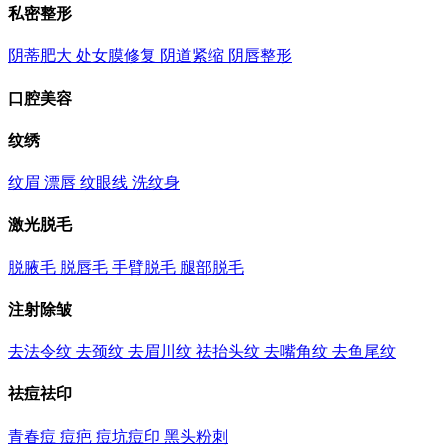
私密整形
阴蒂肥大
处女膜修复
阴道紧缩
阴唇整形
口腔美容
纹绣
纹眉
漂唇
纹眼线
洗纹身
激光脱毛
脱腋毛
脱唇毛
手臂脱毛
腿部脱毛
注射除皱
去法令纹
去颈纹
去眉川纹
祛抬头纹
去嘴角纹
去鱼尾纹
祛痘祛印
青春痘
痘疤
痘坑痘印
黑头粉刺