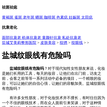
祛斑祛痣
黄褐斑
雀斑
老年斑
晒斑
咖啡斑
色素痣
妊娠斑
太田痣
抗衰老化
面部抗衰老
机体抗衰老
童颜针抗衰
私处抗衰老
盐城艾美莉整形医院
>
皮肤美容
>
纹绣
>
纹眼线
> >
盐城纹眼线有危险吗
盐城纹眼线有危险吗
？对于现代知性女性朋友来说，化妆
是她们长用的工具，每天的妆容，让他们在出门前，访友之
前，会客之前等等一系列活动中必备的项目，一个精致的妆
容，可以让她们的自信心强，让她们的容貌加美。盐城纹眼线
有危险吗？
有许多女性朋友，对于化妆技术并不擅长，有时往往因为
一个不佳的眼线技术，而在众人面前引来笑谈，对于这种情