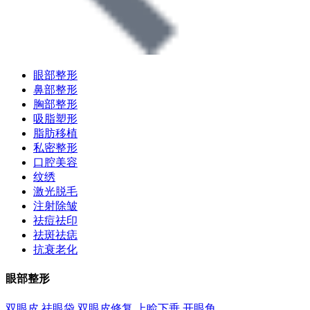
眼部整形
鼻部整形
胸部整形
吸脂塑形
脂肪移植
私密整形
口腔美容
纹绣
激光脱毛
注射除皱
祛痘祛印
祛斑祛痣
抗衰老化
眼部整形
双眼皮
祛眼袋
双眼皮修复
上睑下垂
开眼角