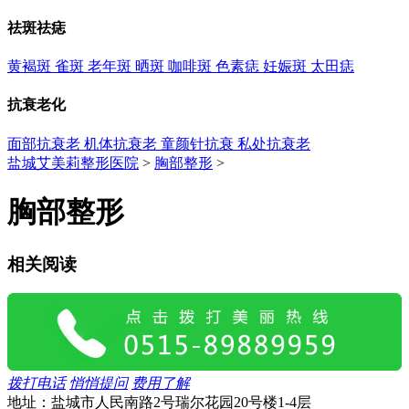
祛斑祛痣
黄褐斑
雀斑
老年斑
晒斑
咖啡斑
色素痣
妊娠斑
太田痣
抗衰老化
面部抗衰老
机体抗衰老
童颜针抗衰
私处抗衰老
盐城艾美莉整形医院
>
胸部整形
>
胸部整形
相关阅读
拨打电话
悄悄提问
费用了解
地址：盐城市人民南路2号瑞尔花园20号楼1-4层